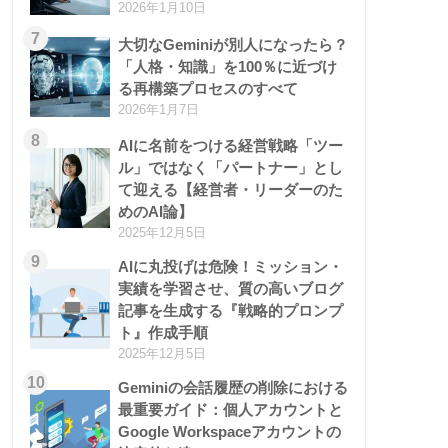
2026年1月10日
7
大切なGeminiが別人になったら？
「人格・知識」を100％に近づけ
る再構築プロセスのすべて
2026年1月7日
8
AIに名前をつける経営戦略「ツー
ル」ではなく「パートナー」とし
て迎える【経営者・リーダーのた
めのAI論】
2025年12月5日
9
AIに丸投げは危険！ミッション・
実績を学習させ、質の高いブログ
記事を生成する『戦略的プロンプ
ト』作成手順
2025年12月5日
10
Geminiの会話履歴の削除における
最重要ガイド：個人アカウントと
Google Workspaceアカウントの