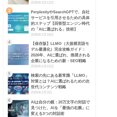
2026年3月12日
3
PerplexityやSearchGPTで、自社
サービスを引用させるための具体
的ステップ【回答型エンジン時代
の「AIに選ばれる」技術】
2026年2月18日
4
【保存版】LLMO（大規模言語モ
デル最適化）完全攻略ガイド：
2026年、AIに選ばれ、推奨される
企業になるための新・SEO戦略
2026年2月15日
5
検索の先にある新常識「LLMO」
対策とは？AIに選ばれるための次
世代コンテンツ戦略
2026年2月3日
6
AIは自分の鏡：20万文字の対話で
見つけた、AIを「最強の右腕」に
変える3つの対話術