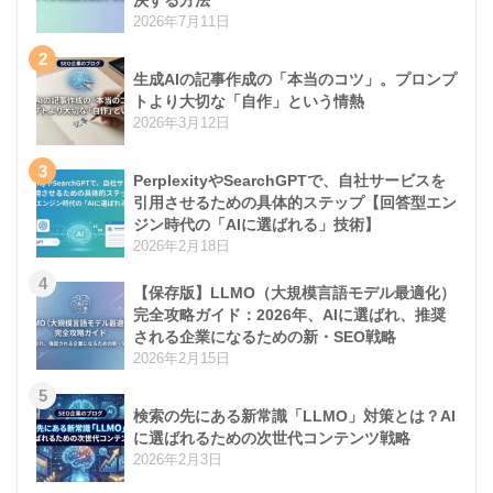
2026年7月11日
2
生成AIの記事作成の「本当のコツ」。プロンプ
トより大切な「自作」という情熱
2026年3月12日
3
PerplexityやSearchGPTで、自社サービスを
引用させるための具体的ステップ【回答型エン
ジン時代の「AIに選ばれる」技術】
2026年2月18日
4
【保存版】LLMO（大規模言語モデル最適化）
完全攻略ガイド：2026年、AIに選ばれ、推奨
される企業になるための新・SEO戦略
2026年2月15日
5
検索の先にある新常識「LLMO」対策とは？AI
に選ばれるための次世代コンテンツ戦略
2026年2月3日