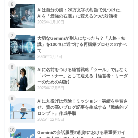
6
AIは自分の鏡：20万文字の対話で見つけた、
AIを「最強の右腕」に変える3つの対話術
2026年1月10日
7
大切なGeminiが別人になったら？「人格・知
識」を100％に近づける再構築プロセスのすべ
て
2026年1月7日
8
AIに名前をつける経営戦略「ツール」ではなく
「パートナー」として迎える【経営者・リーダ
ーのためのAI論】
2025年12月5日
9
AIに丸投げは危険！ミッション・実績を学習さ
せ、質の高いブログ記事を生成する『戦略的プ
ロンプト』作成手順
2025年12月5日
10
Geminiの会話履歴の削除における最重要ガイ