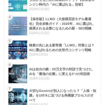
ンジン時代の「AIに選ばれる」技術】
2026年2月18日
4
【保存版】LLMO（大規模言語モデル最適
化）完全攻略ガイド：2026年、AIに選ばれ、
推奨される企業になるための新・SEO戦略
2026年2月15日
5
検索の先にある新常識「LLMO」対策とは？
AIに選ばれるための次世代コンテンツ戦略
2026年2月3日
6
AIは自分の鏡：20万文字の対話で見つけた、
AIを「最強の右腕」に変える3つの対話術
2026年1月10日
7
大切なGeminiが別人になったら？「人格・知
識」を100％に近づける再構築プロセスのす
べて
2026年1月7日