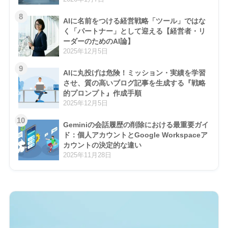
8
AIに名前をつける経営戦略「ツール」ではな
く「パートナー」として迎える【経営者・リ
ーダーのためのAI論】
2025年12月5日
9
AIに丸投げは危険！ミッション・実績を学習
させ、質の高いブログ記事を生成する『戦略
的プロンプト』作成手順
2025年12月5日
10
Geminiの会話履歴の削除における最重要ガイ
ド：個人アカウントとGoogle Workspaceア
カウントの決定的な違い
2025年11月28日