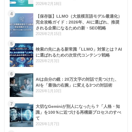
2026年2月18日
4
【保存版】LLMO（大規模言語モデル最適化）
完全攻略ガイド：2026年、AIに選ばれ、推奨
される企業になるための新・SEO戦略
2026年2月15日
5
検索の先にある新常識「LLMO」対策とは？AI
に選ばれるための次世代コンテンツ戦略
2026年2月3日
6
AIは自分の鏡：20万文字の対話で見つけた、
AIを「最強の右腕」に変える3つの対話術
2026年1月10日
7
大切なGeminiが別人になったら？「人格・知
識」を100％に近づける再構築プロセスのすべ
て
2026年1月7日