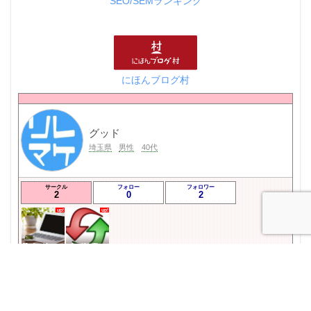
SEO/SEMランキング
にほんブログ村
グッド
埼玉県
男性
40代
サークル
フォロー
フォロワー
2
0
2
💙ブロガー応援&更新報告♪💙
ブログを更新したらここで報告
プロフィールを表示
フォロー