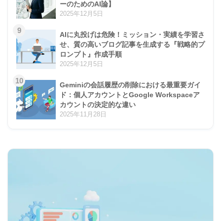
ーのためのAI論】
2025年12月5日
9
AIに丸投げは危険！ミッション・実績を学習さ
せ、質の高いブログ記事を生成する『戦略的プ
ロンプト』作成手順
2025年12月5日
10
Geminiの会話履歴の削除における最重要ガイ
ド：個人アカウントとGoogle Workspaceア
カウントの決定的な違い
2025年11月28日