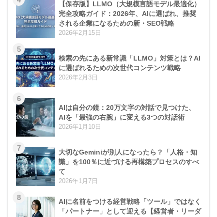
【保存版】LLMO（大規模言語モデル最適化）
完全攻略ガイド：2026年、AIに選ばれ、推奨
される企業になるための新・SEO戦略
2026年2月15日
5
検索の先にある新常識「LLMO」対策とは？AI
に選ばれるための次世代コンテンツ戦略
2026年2月3日
6
AIは自分の鏡：20万文字の対話で見つけた、
AIを「最強の右腕」に変える3つの対話術
2026年1月10日
7
大切なGeminiが別人になったら？「人格・知
識」を100％に近づける再構築プロセスのすべ
て
2026年1月7日
8
AIに名前をつける経営戦略「ツール」ではなく
「パートナー」として迎える【経営者・リーダ