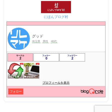
にほんブログ村
グッド
埼玉県
男性
40代
サークル
フォロー
フォロワー
2
0
2
ブログを更新したらここで報告
💙ブロガー応援&更新報告♪💙
プロフィールを表示
フォロー