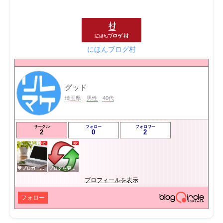
にほんブログ村
グッド
埼玉県
男性
40代
サークル
フォロー
フォロワー
2
0
2
💙ブロガー応援&更新報告♪💙
ブログを更新したらここで報告
プロフィールを表示
フォロー