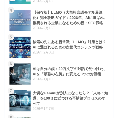
2026年2月18日
4
【保存版】LLMO（大規模言語モデル最適
化）完全攻略ガイド：2026年、AIに選ばれ、
推奨される企業になるための新・SEO戦略
2026年2月15日
5
検索の先にある新常識「LLMO」対策とは？
AIに選ばれるための次世代コンテンツ戦略
2026年2月3日
6
AIは自分の鏡：20万文字の対話で見つけた、
AIを「最強の右腕」に変える3つの対話術
2026年1月10日
7
大切なGeminiが別人になったら？「人格・知
識」を100％に近づける再構築プロセスのす
べて
2026年1月7日
8