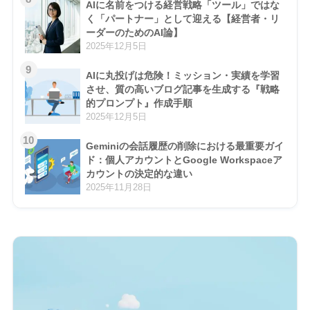
AIに名前をつける経営戦略「ツール」ではな
く「パートナー」として迎える【経営者・リ
ーダーのためのAI論】
2025年12月5日
9
AIに丸投げは危険！ミッション・実績を学習
させ、質の高いブログ記事を生成する『戦略
的プロンプト』作成手順
2025年12月5日
10
Geminiの会話履歴の削除における最重要ガイ
ド：個人アカウントとGoogle Workspaceア
カウントの決定的な違い
2025年11月28日