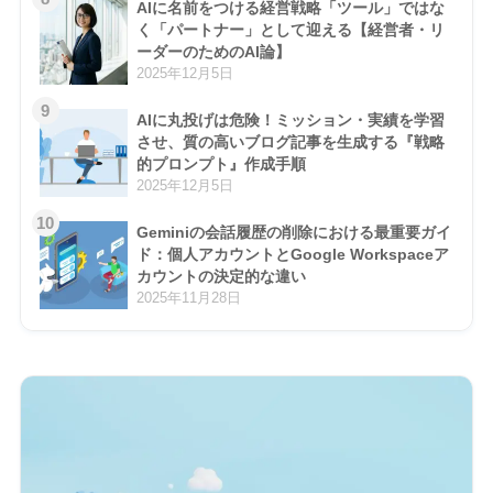
AIに名前をつける経営戦略「ツール」ではな
く「パートナー」として迎える【経営者・リ
ーダーのためのAI論】
2025年12月5日
9
AIに丸投げは危険！ミッション・実績を学習
させ、質の高いブログ記事を生成する『戦略
的プロンプト』作成手順
2025年12月5日
10
Geminiの会話履歴の削除における最重要ガイ
ド：個人アカウントとGoogle Workspaceア
カウントの決定的な違い
2025年11月28日