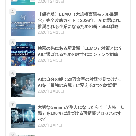
2026年2月18日
4
【保存版】LLMO（大規模言語モデル最適
化）完全攻略ガイド：2026年、AIに選ばれ、
推奨される企業になるための新・SEO戦略
2026年2月15日
5
検索の先にある新常識「LLMO」対策とは？
AIに選ばれるための次世代コンテンツ戦略
2026年2月3日
6
AIは自分の鏡：20万文字の対話で見つけた、
AIを「最強の右腕」に変える3つの対話術
2026年1月10日
7
大切なGeminiが別人になったら？「人格・知
識」を100％に近づける再構築プロセスのす
べて
2026年1月7日
8